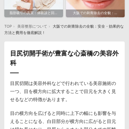
脂肪吸引の真実：体験談と回復
大阪での刺青除去の全貌：安
過程を徹底解説するブログガイ
全・効果的な方法と費用を徹底
ド
解説！
TOP
美容整形について
大阪での刺青除去の全貌：安全・効果的な
方法と費用を徹底解説！
目尻切開手術が豊富な心斎橋の美容外
科
目尻切開は美容外科などで行われている美容施術の
一つ、目を横方向に拡大することで目元を大きく見
せるなどの特徴があります。
目の横方向を広げると同時に上下の幅にも影響を与
えることになる、白目部分が横方向に広がると目元