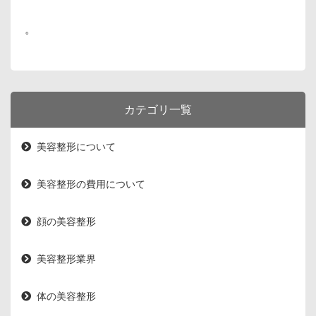
。
カテゴリ一覧
美容整形について
美容整形の費用について
顔の美容整形
美容整形業界
体の美容整形